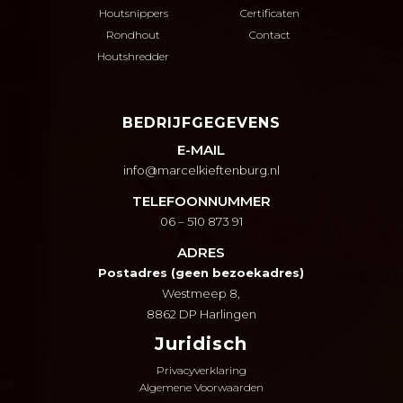
Houtsnippers
Certificaten
Rondhout
Contact
Houtshredder
BEDRIJFGEGEVENS
E-MAIL
info@marcelkieftenburg.nl
TELEFOONNUMMER
06 – 510 873 91
ADRES
Postadres (geen bezoekadres)
Westmeep 8,
8862 DP
Harlingen
Juridisch
Privacyverklaring
Algemene Voorwaarden