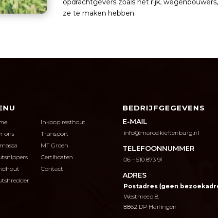
opdrachtgevers zoals het rijk, wegenbouwers
ze te maken hebben.
ENU
BEDRIJFGEGEVENS
E-MAIL
me
Inkoop resthout
info@marcelkieftenburg.nl
r ons
Transport
omassa
MT Groen
TELEFOONNUMMER
tsnippers
Certificaten
06 – 510 873 91
ndhout
Contact
ADRES
tshredder
Postadres (geen bezoekadr
Westmeep 8,
8862 DP
Harlingen