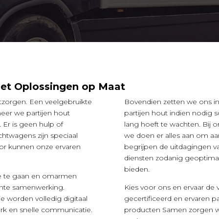
met Oplossingen op Maat
ontzorgen. Een veelgebruikte
Bovendien zetten we ons in 
neer we partijen hout
partijen hout indien nodig s
 Er is geen hulp of
lang hoeft te wachten. Bij o
htwagens zijn speciaal
we doen er alles aan om aa
oor kunnen onze ervaren
begrijpen de uitdagingen v
diensten zodanig geoptimal
bieden.
ee te gaan en omarmen
iënte samenwerking.
Kies voor ons en ervaar d
 worden volledig digitaal
gecertificeerd en ervaren p
rk en snelle communicatie.
producten Samen zorgen we