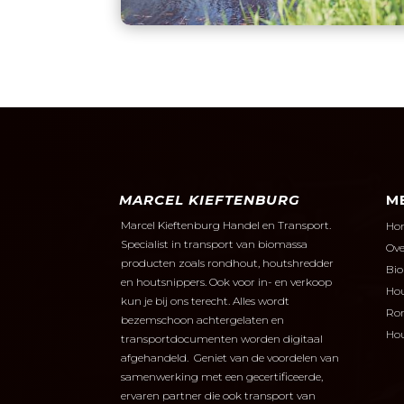
MARCEL KIEFTENBURG
M
Marcel Kieftenburg Handel en Transport.
Ho
Specialist in transport van biomassa
Ove
producten zoals rondhout, houtshredder
Bi
en houtsnippers.
Ook voor in- en verkoop
Hou
kun je bij ons terecht. Alles wordt
Ro
bezemschoon achtergelaten en
Hou
transportdocumenten worden digitaal
afgehandeld. Geniet van de voordelen van
samenwerking met een gecertificeerde,
ervaren partner die ook transport van