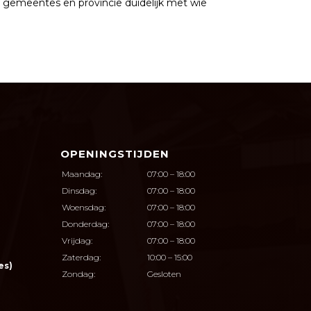
, gemeentes en provincie duidelijk met wie
OPENINGSTIJDEN
Maandag:
07:00 – 18:00
Dinsdag:
07:00 – 18:00
Woensdag:
07:00 – 18:00
Donderdag:
07:00 – 18:00
Vrijdag:
07:00 – 18:00
Zaterdag:
10:00 – 15:00
es)
Zondag:
Gesloten